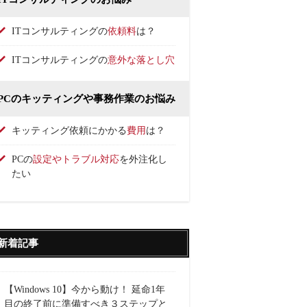
ITコンサルティングの
依頼料
は？
ITコンサルティングの
意外な落とし穴
PCのキッティングや事務作業のお悩み
キッティング依頼にかかる
費用
は？
PCの
設定やトラブル対応
を外注化し
たい
新着記事
【Windows 10】今から動け！ 延命1年
目の終了前に準備すべき３ステップと