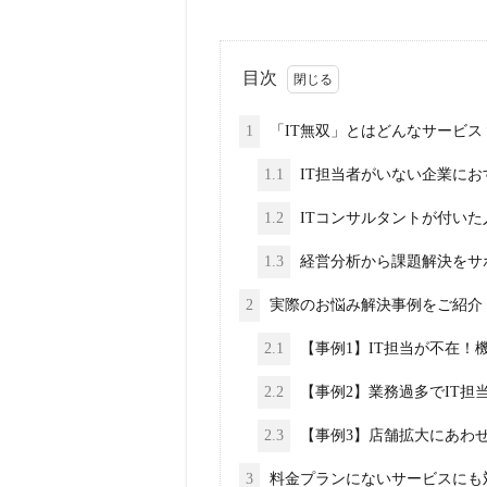
目次
1
「IT無双」とはどんなサービス
1.1
IT担当者がいない企業に
1.2
ITコンサルタントが付い
1.3
経営分析から課題解決をサ
2
実際のお悩み解決事例をご紹介
2.1
【事例1】IT担当が不在！
2.2
【事例2】業務過多でIT担
2.3
【事例3】店舗拡大にあわ
3
料金プランにないサービスにも