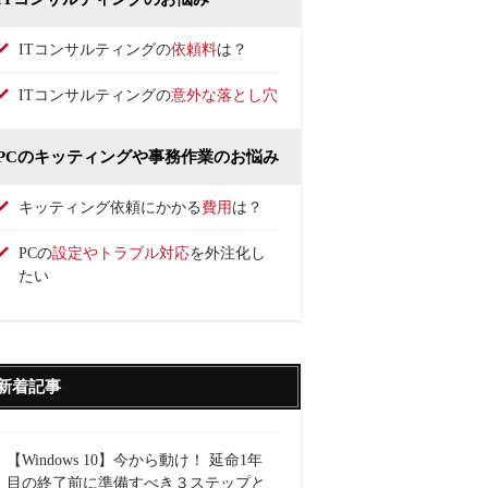
ITコンサルティングの
依頼料
は？
ITコンサルティングの
意外な落とし穴
PCのキッティングや事務作業のお悩み
キッティング依頼にかかる
費用
は？
PCの
設定やトラブル対応
を外注化し
たい
新着記事
【Windows 10】今から動け！ 延命1年
目の終了前に準備すべき３ステップと