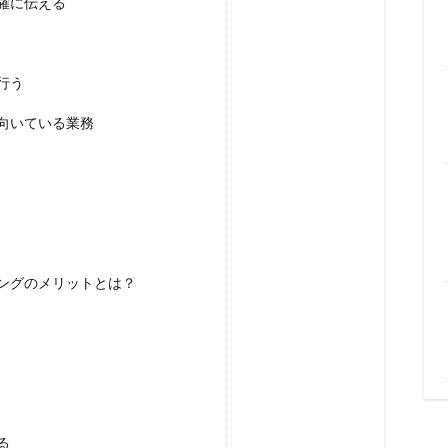
確に伝える
行う
向いている業務
ングのメリットとは？
る