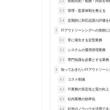
2.2
依頼目的・範囲・内容を明
2.3
管理・監督体制を整える
2.4
定期的に対応品質の評価を
3
ITアウトソーシングへの依頼に
3.1
常に発生する定型業務
3.2
システムの運用管理業務
3.3
専門知識を必要とする業務
4
知っておきたいITアウトソーシ
4.1
コスト削減
4.2
IT業務の安定化と質の向上
4.3
社内業務の効率化
4.4
社外のノウハウを活用でき