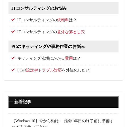
ITコンサルティングのお悩み
ITコンサルティングの
依頼料
は？
ITコンサルティングの
意外な落とし穴
PCのキッティングや事務作業のお悩み
キッティング依頼にかかる
費用
は？
PCの
設定やトラブル対応
を外注化したい
新着記事
【Windows 10】今から動け！ 延命1年目の終了前に準備す
べき３ステップとは