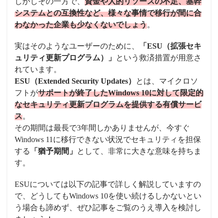
しかしその一方で、
資金や人的リソースの不足、基幹
システムとの互換性など、様々な事情で移行が間に合
わなかった企業も少なくないでしょう
。
実はそのようなユーザーのために、
「ESU（拡張セキ
ュリティ更新プログラム）」
という救済措置が用意さ
れています。
ESU（Extended Security Updates）
とは、マイクロソ
フトが
サポートが終了したWindows 10に対して限定的
なセキュリティ更新プログラムを提供する有償サービ
ス
。
その期間は最長で3年間しかありませんが、今すぐ
Windows 11に移行できない状況でセキュリティを担保
する
「猶予期間」
として、非常に大きな意味を持ちま
す。
ESUについては以下の記事で詳しく解説していますの
で、どうしてもWindows 10を使い続けるしかないとい
う場合も諦めず、ぜひ記事をご覧のうえ導入を検討し