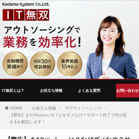
IT無双とは？
お役立ち情報
よくある質問
お問い合わせ
HOME
お役立ち情報
ITアウトソーシング
【警告】まだWindows 10？なぜダメなの？サポート終了で何が起
きるか解説します！