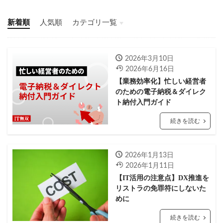
新着順
人気順
カテゴリ一覧
ITアウトソーシング
ヘルプデスク
ITコンサルティング
情シス・IT担当
2026年3月10日
2026年6月16日
【業務効率化】忙しい経営者
のための電子納税＆ダイレク
ト納付入門ガイド
続きを読む
2026年1月13日
2026年1月11日
【IT活用の注意点】DX推進を
リストラの免罪符にしないた
めに
続きを読む