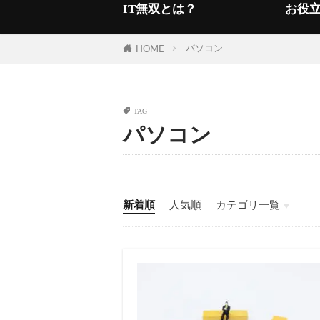
IT無双とは？
お役
パソコン
HOME
TAG
パソコン
新着順
人気順
カテゴリ一覧
ITアウトソーシング
ヘルプデスク
ITコンサルティング
情シス・IT担当