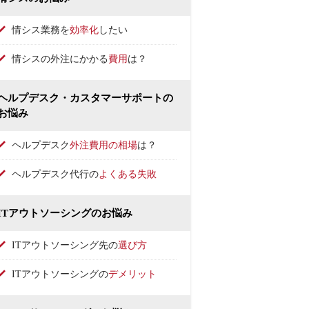
情シス業務を
効率化
したい
情シスの外注にかかる
費用
は？
ヘルプデスク・カスタマーサポートの
お悩み
ヘルプデスク
外注費用の相場
は？
ヘルプデスク代行の
よくある失敗
ITアウトソーシングのお悩み
ITアウトソーシング先の
選び方
ITアウトソーシングの
デメリット