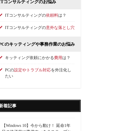
ITコンサルティングのお悩み
ITコンサルティングの
依頼料
は？
ITコンサルティングの
意外な落とし穴
PCのキッティングや事務作業のお悩み
キッティング依頼にかかる
費用
は？
PCの
設定やトラブル対応
を外注化し
たい
新着記事
【Windows 10】今から動け！ 延命1年