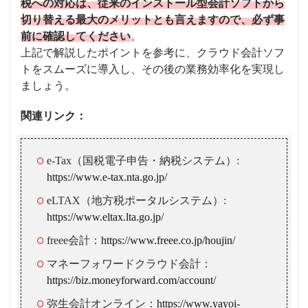
税への対応は、従来のインストール型会計ソフトから
切り替える最大のメリットとも言えますので、必ず事
前に確認してください
。
上記で解説したポイントを参考に、クラウド会計ソフ
トをスムーズに導入し、その後の業務効率化を実現し
ましょう。
関連リンク：
e-Tax（国税電子申告・納税システム）:
https://www.e-tax.nta.go.jp/
eLTAX（地方税ポータルシステム）:
https://www.eltax.lta.go.jp/
freee会計：
https://www.freee.co.jp/houjin/
マネーフォワードクラウド会計：
https://biz.moneyforward.com/account/
弥生会計オンライン：
https://www.yayoi-