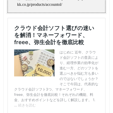
kk.co.jp/products/accountol/