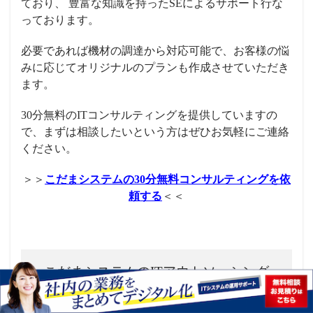
ており、 豊富な知識を持った
SE
による
サポート行な
っ
ております。
必要であれば機材の調達から
対応可能
で、お客様の悩
みに応じてオリジナルのプランも作成させていただき
ます。
30分無料のITコンサルティングを提供していますの
で、まずは相談したいという方はぜひお気軽にご連絡
ください。
＞＞
こだまシステムの30分無料コンサルティングを依
頼する
＜＜
こだまシステムのITアウトソーシング
「IT無双」