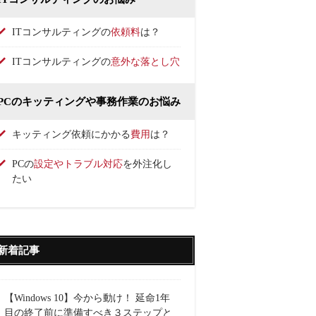
ITコンサルティングの
依頼料
は？
ITコンサルティングの
意外な落とし穴
PCのキッティングや事務作業のお悩み
キッティング依頼にかかる
費用
は？
PCの
設定やトラブル対応
を外注化し
たい
新着記事
【Windows 10】今から動け！ 延命1年
目の終了前に準備すべき３ステップと