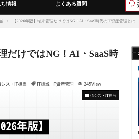
立ち情報
よくある質問
当
【2026年版】端末管理だけではNG！AI・SaaS時代のIT資産管理とは
理だけではNG！AI・SaaS時
情シス・IT担当
IT担当
,
IT資産管理
245View
情シス・IT担当